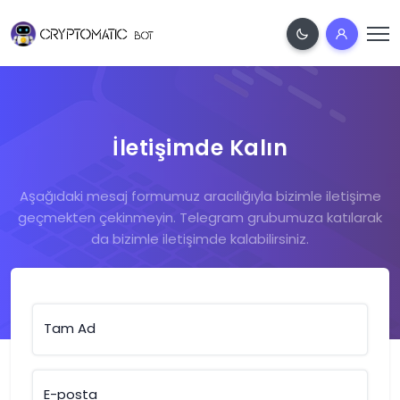
İletişimde Kalın
Aşağıdaki mesaj formumuz aracılığıyla bizimle iletişime
geçmekten çekinmeyin. Telegram grubumuza katılarak
da bizimle iletişimde kalabilirsiniz.
Tam Ad
E-posta