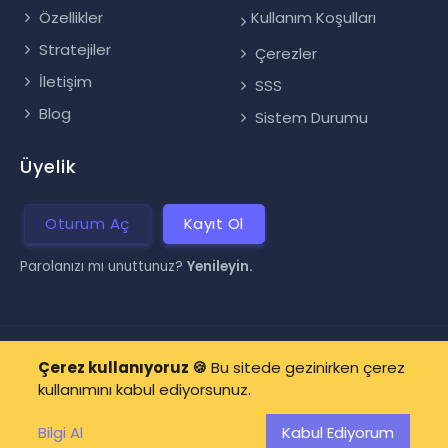
Özellikler
Kullanım Koşulları
Stratejiler
Çerezler
İletişim
SSS
Blog
Sistem Durumu
Üyelik
Oturum Aç
Kayıt Ol
Parolanızı mı unuttunuz?
Yenileyin.
©
2026 CryptoMatic Bot | Developed based on AI
Çerez kullanıyoruz 🍪
Bu sitede gezinirken çerez
kullanımını kabul ediyorsunuz.
Bilgi Al
Kabul Ediyorum